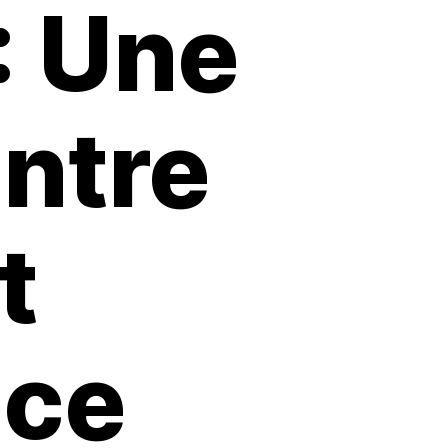
: Une
entre
t
nce