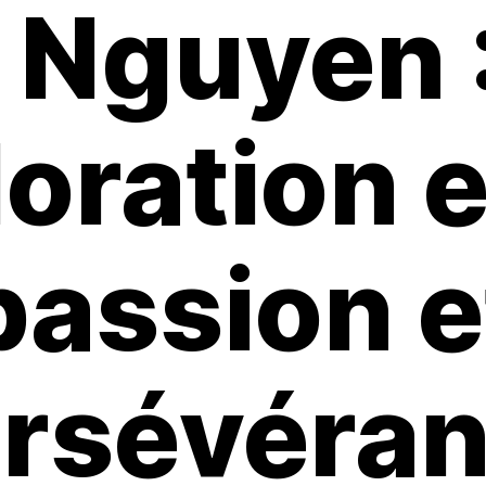
Nguyen 
oration 
passion e
rsévéra