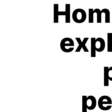
Hom 
expl
pe