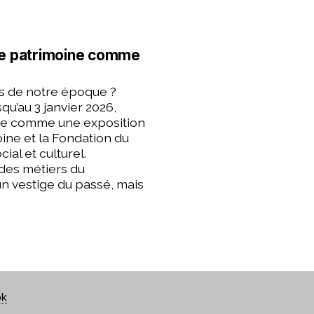
 le patrimoine comme
les de notre époque ?
u’au 3 janvier 2026,
ose comme une exposition
oine et la Fondation du
ial et culturel.
 des métiers du
un vestige du passé, mais
ok