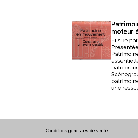
Patrimoi
moteur é
Et si le p
Présentée 
Patrimoin
essentiell
patrimoine
Scénograph
patrimoine
une ressou
Conditions générales de vente