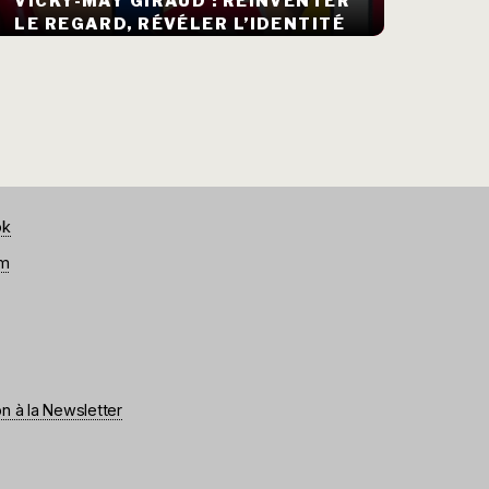
VICKY-MAY GIRAUD : RÉINVENTER
LE REGARD, RÉVÉLER L’IDENTITÉ
ok
am
on à la Newsletter