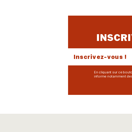
INSCR
Inscrivez-vous !
En cliquant sur ce bouto
informe notamment des 