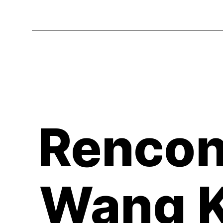
Rencon
Wang K