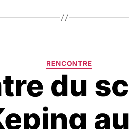
NFT
? »
Catégories
RENCONTRE
tre du sc
eping a