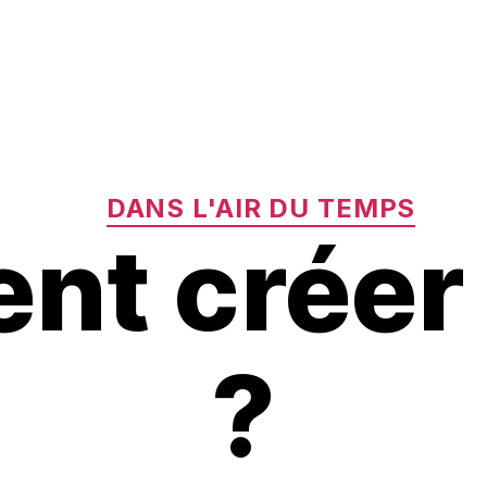
Catégories
DANS L'AIR DU TEMPS
t créer
?