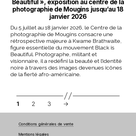
Beautiful », exposition au centre de la
photographie de Mougins jusqu’au 18
janvier 2026
Du 5 juillet au 18 janvier 2026, le Centre de la
photographie de Mougins consacre une
rétrospective majeure à Kwame Brathwaite,
figure essentielle du mouvement Black is
Beautiful. Photographe, militant et
visionnaire, il a redéfini la beauté et l’identité
noire à travers des images devenues icônes
de la fierté afro-américaine.
Pagination
des
1
2
3
→
publications
Conditions générales de vente
Mentions légales