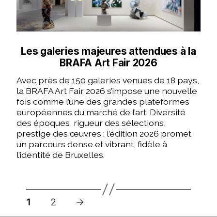
Les galeries majeures attendues à la
BRAFA Art Fair 2026
Avec près de 150 galeries venues de 18 pays,
la BRAFA Art Fair 2026 s’impose une nouvelle
fois comme l’une des grandes plateformes
européennes du marché de l’art. Diversité
des époques, rigueur des sélections,
prestige des œuvres : l’édition 2026 promet
un parcours dense et vibrant, fidèle à
l’identité de Bruxelles.
Pagination
des
1
2
→
publications