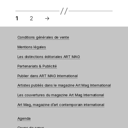
Pagination
des
1
2
→
publications
Conditions générales de vente
Mentions légales
Les distinctions éditoriales ART MAG
Partenariats & Publicité
Publier dans ART MAG International
Artistes publiés dans le magazine Art Mag International
Les couvertures du magazine Art Mag International
Art Mag, magazine d’art contemporain international
Agenda
Coups de cœur