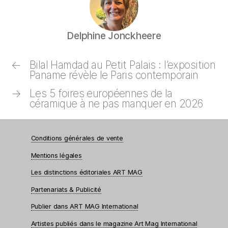
Delphine Jonckheere
←
Bilal Hamdad au Petit Palais : l’exposition
Paname révèle le Paris contemporain
→
Les 5 foires européennes de la
céramique à ne pas manquer en 2026
Conditions générales de vente
Mentions légales
Les distinctions éditoriales ART MAG
Partenariats & Publicité
Publier dans ART MAG International
Artistes publiés dans le magazine Art Mag International