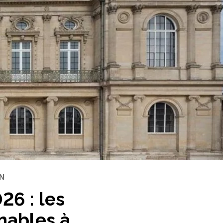
N
26 : les
nables à