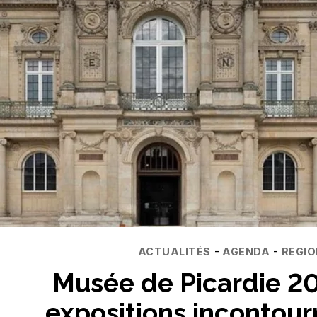
Catégories
-
-
ACTUALITÉS
AGENDA
REGIO
Musée de Picardie 20
expositions incontour