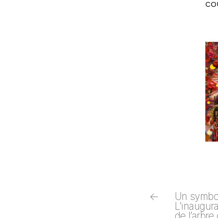
co
←
Un symbol
L’inaugura
de l’arbr