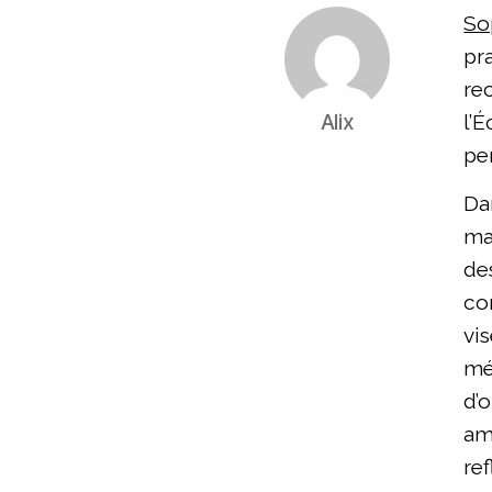
So
pr
re
Alix
l’É
pe
Da
ma
de
co
vis
mé
d’
am
ref