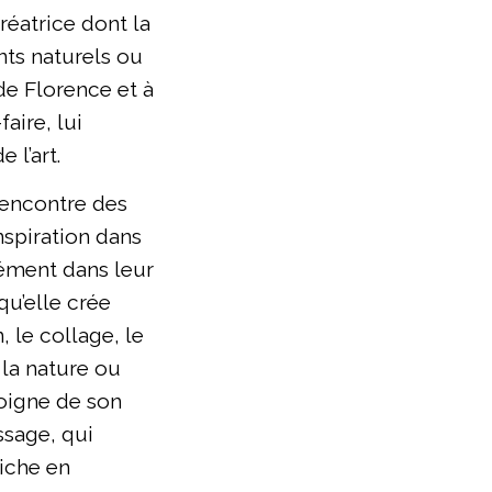
créatrice dont la
nts naturels ou
e Florence et à
faire, lui
 l’art.
rencontre des
nspiration dans
sément dans leur
qu’elle crée
n, le collage, le
 la nature ou
moigne de son
ssage, qui
riche en