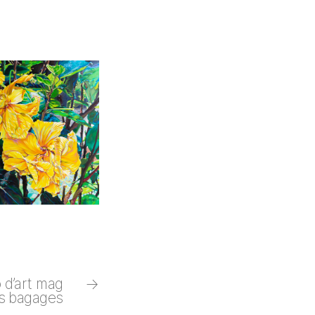
d’art mag
→
s bagages