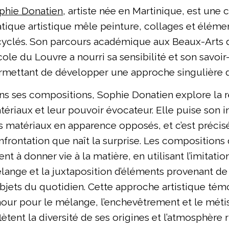
phie Donatien
, artiste née en Martinique, est une 
atique artistique mêle peinture, collages et éléme
cyclés. Son parcours académique aux Beaux-Arts d
cole du Louvre a nourri sa sensibilité et son savoir-
rmettant de développer une approche singulière de
ns ses compositions, Sophie Donatien explore la 
tériaux et leur pouvoir évocateur. Elle puise son i
s matériaux en apparence opposés, et c’est préci
nfrontation que naît la surprise. Les compositions 
ent à donner vie à la matière, en utilisant l’imitatio
lange et la juxtaposition d’éléments provenant de
objets du quotidien. Cette approche artistique té
our pour le mélange, l’enchevêtrement et le méti
lètent la diversité de ses origines et l’atmosphère 