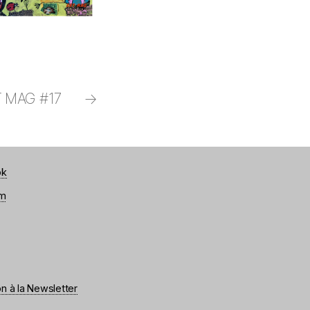
T MAG #17
→
ok
am
on à la Newsletter