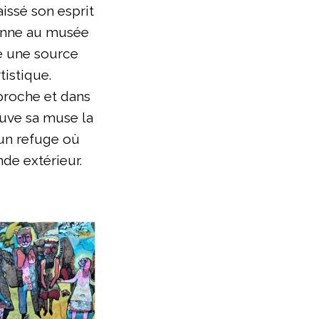
aissé son esprit
ienne au musée
e une source
tistique.
proche et dans
rouve sa muse la
, un refuge où
de extérieur.