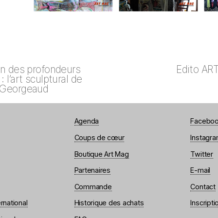
on des profondeurs
Edito AR
 l’art sculptural de
 Georgeaud
Agenda
Facebo
Coups de cœur
Instagr
Boutique Art Mag
Twitter
Partenaires
E-mail
Commande
Contact
rnational
Historique des achats
Inscripti