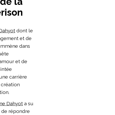
 de la
érison
 Dahyot
dont le
angement et de
 emmène dans
uête
’amour et de
eintée
une carrière
 création
ion.
ine Dahyot
a su
e de répondre