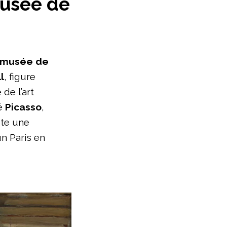
Musée de
musée de
l
, figure
de l’art
sé
Picasso
,
ute une
un Paris en