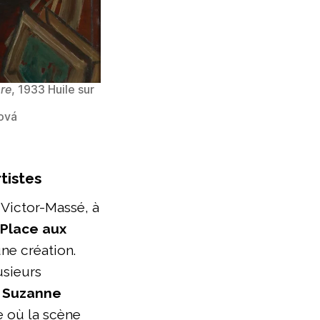
ure
, 1933 Huile sur
čová
tistes
 Victor-Massé, à
 Place aux
une création.
usieurs
,
Suzanne
e où la scène