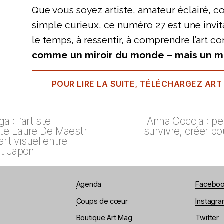
Que vous soyez artiste, amateur éclairé, c
simple curieux, ce numéro 27 est une invita
le temps, à ressentir, à comprendre l’art 
comme un miroir du monde – mais un mir
POUR LIRE LA SUITE, TÉLÉCHARGEZ ART
 : l’artiste
Anna Coccia : pe
te Laure De Maestri
survivre, créer po
’art visuel entre
et Japon
Agenda
Facebo
Coups de cœur
Instagr
Boutique Art Mag
Twitter