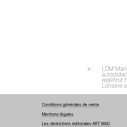
←
LDM Manga
autodidac
redéfinit l
Lorraine 
Conditions générales de vente
Mentions légales
Les distinctions éditoriales ART MAG