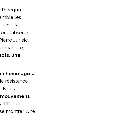
 Peregrin
emble les
, avec la
ore l’absence.
ierre Jurisic
,
eur manière,
mots, une
 un hommage à
e résistance
l. Nous
mouvement
KLÉE
, qui
 se montrer. Une