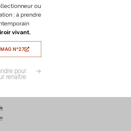
ollectionneur ou
tion : à prendre
contemporain
oir vivant.
 MAG N°27
indre pour
→
ur renaître
ok
am