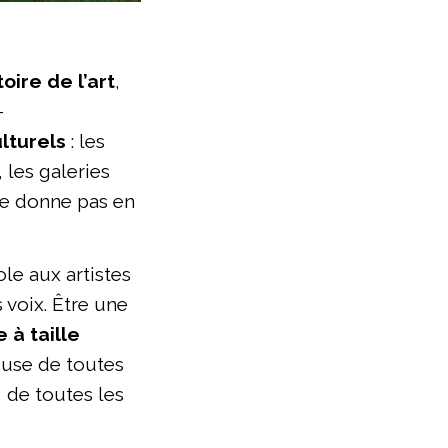
stoire de l’art
,
-
ulturels
: les
 les galeries
 se donne pas en
ole aux artistes
 voix. Être une
 à taille
euse de toutes
, de toutes les