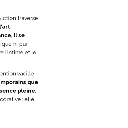
iction traverse
l’art
ce, il se
tique ni pur
e l’intime et le
ention vacille
temporains que
sence pleine,
orative : elle