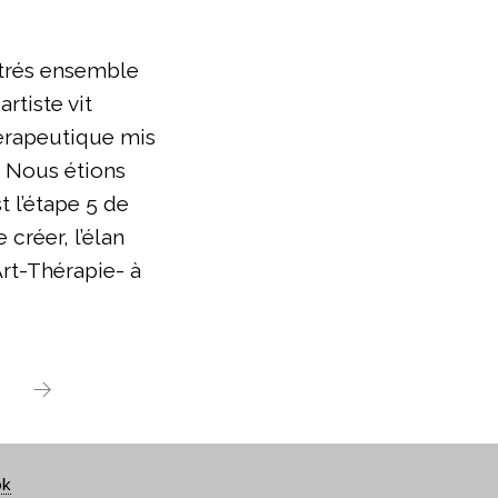
trés ensemble
rtiste vit
thérapeutique mis
. Nous étions
 l’étape 5 de
 créer, l’élan
 Art-Thérapie- à
→
ok