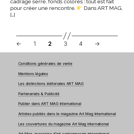
cadrage serré, fonds colorés : tout est fait
pour créer une rencontre.
Dans ART MAG,
[…]
Pagination
des
←
1
2
3
4
→
publications
Conditions générales de vente
Mentions légales
Les distinctions éditoriales ART MAG
Partenariats & Publicité
Publier dans ART MAG International
Artistes publiés dans le magazine Art Mag International
Les couvertures du magazine Art Mag International
Art Mag, magazine d’art contemporain international